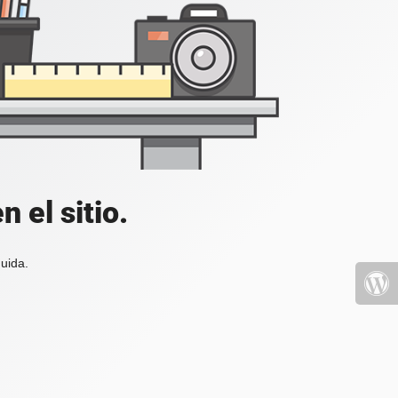
 el sitio.
uida.