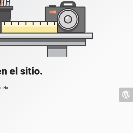
 el sitio.
uida.