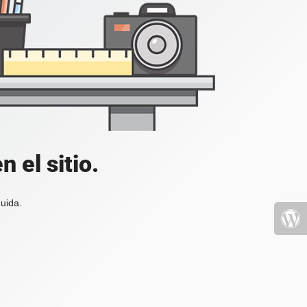
 el sitio.
uida.